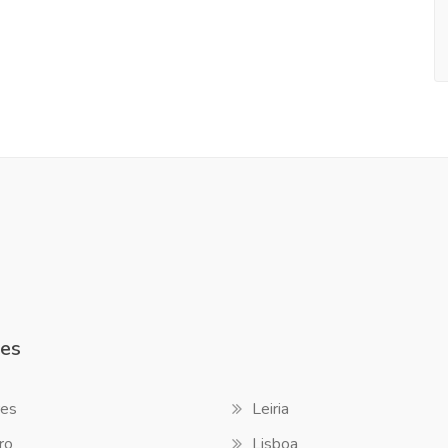
es
es
Leiria
ro
Lisboa