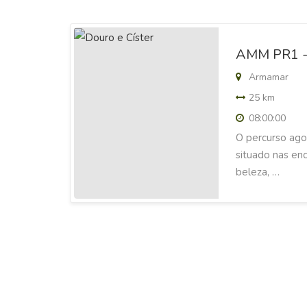
AMM PR1 - 
Armamar
25 km
08:00:00
O percurso ago
situado nas en
beleza, …