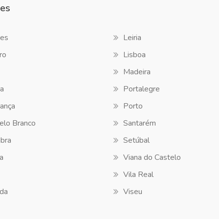
es
es
Leiria
ro
Lisboa
Madeira
a
Portalegre
ança
Porto
elo Branco
Santarém
bra
Setúbal
a
Viana do Castelo
Vila Real
da
Viseu