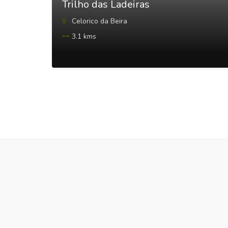
Trilho das Ladeiras
Celorico da Beira
3.1 kms