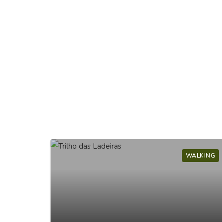
ALKING
WALKING