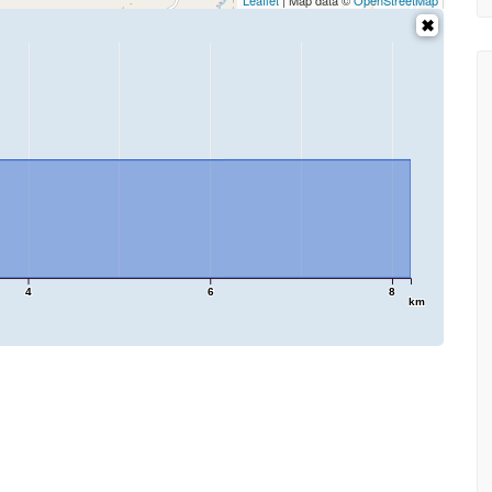
Leaflet
| Map data ©
OpenStreetMap
4
6
8
km