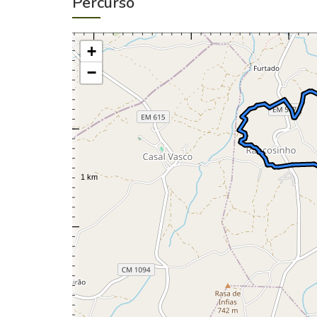
Percurso
+
−