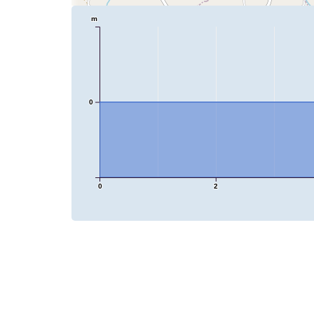
m
0
0
2