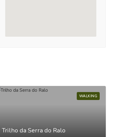
WALKING
Trilh
Trilho da Serra do Ralo
Arrib