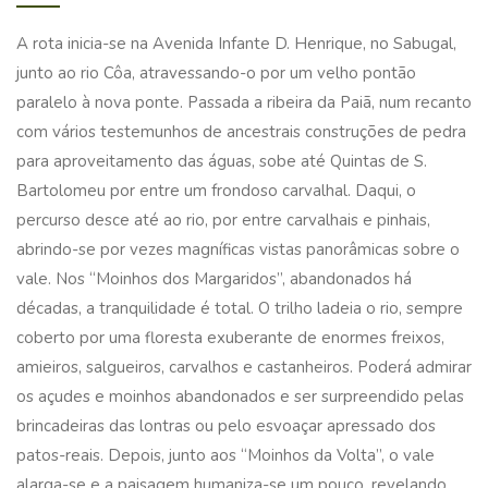
A rota inicia-se na Avenida Infante D. Henrique, no Sabugal,
junto ao rio Côa, atravessando-o por um velho pontão
paralelo à nova ponte. Passada a ribeira da Paiã, num recanto
com vários testemunhos de ancestrais construções de pedra
para aproveitamento das águas, sobe até Quintas de S.
Bartolomeu por entre um frondoso carvalhal. Daqui, o
percurso desce até ao rio, por entre carvalhais e pinhais,
abrindo-se por vezes magníficas vistas panorâmicas sobre o
vale. Nos “Moinhos dos Margaridos”, abandonados há
décadas, a tranquilidade é total. O trilho ladeia o rio, sempre
coberto por uma floresta exuberante de enormes freixos,
amieiros, salgueiros, carvalhos e castanheiros. Poderá admirar
os açudes e moinhos abandonados e ser surpreendido pelas
brincadeiras das lontras ou pelo esvoaçar apressado dos
patos-reais. Depois, junto aos “Moinhos da Volta”, o vale
alarga-se e a paisagem humaniza-se um pouco, revelando