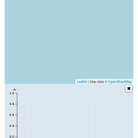
Leaflet
| Map data ©
OpenStreetMap
m
1.0
0.8
0.6
0.4
0.2