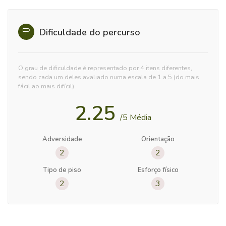
Dificuldade do percurso
O grau de dificuldade é representado por 4 itens diferentes,
sendo cada um deles avaliado numa escala de 1 a 5 (do mais
fácil ao mais difícil).
2.25
/5 Média
Adversidade
Orientação
2
2
Tipo de piso
Esforço físico
2
3