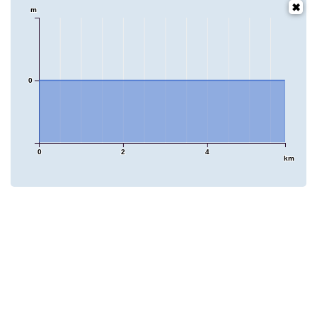
m
0
0
2
4
km