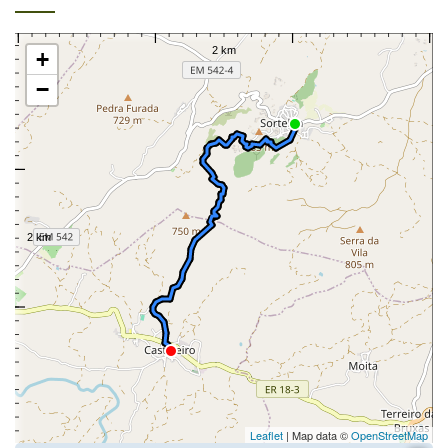
+
−
Leaflet
| Map data ©
OpenStreetMap