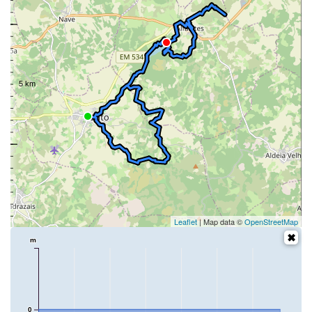
Leaflet
| Map data ©
OpenStreetMap
m
0